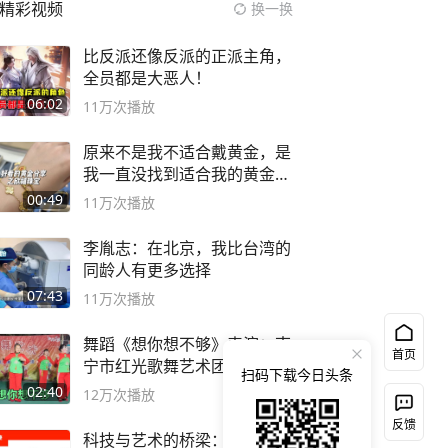
精彩视频
换一换
比反派还像反派的正派主角，
全员都是大恶人！
06:02
11万
次播放
原来不是我不适合戴黄金，是
我一直没找到适合我的黄金
😭
00:49
11万
次播放
李胤志：在北京，我比台湾的
同龄人有更多选择
07:43
11万
次播放
舞蹈《想你想不够》表演：南
首页
宁市红光歌舞艺术团森林春红
扫码下载今日头条
舞蹈队。
02:40
12万
次播放
反馈
科技与艺术的桥梁：专访跨界