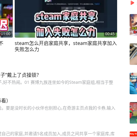
01:00
00:45
不
steam怎么开启家庭共享，steam家庭共享加入
失败怎么力
逆子”戴上了贞操锁？
好不热闹。01 赛博九族连坐如今的Steam家庭组,相当于整
必看）
点来加速哈。要是没时长的小伙伴也别担心,在奇游主页点我的卡券,输入
建自己的家庭,并邀请5名成员加入,成员之间共享一个家庭库,库