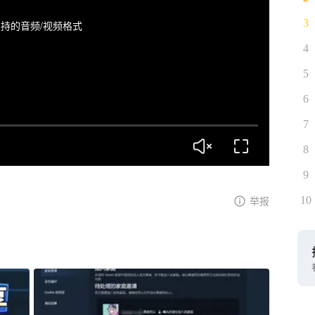
3
持的音频/视频格式
4
5
6
7
8
9
10
举报