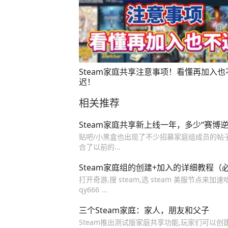
Steam家庭共享注意事项！看懂再加入也
迟！
相关推荐
Steam家庭共享新上线一年，多少“赛博
贴吧/小黑盒也出现了不少招募家庭组成员的帖子,
合了以前的...
Steam家庭组的创建+加入的详细教程（
打开奇游,搜 steam,选 steam 美服节
qy666 ...
三个Steam家庭：家人，朋友和父子
Steam推出测试版家庭共享功能,玩家们可以创