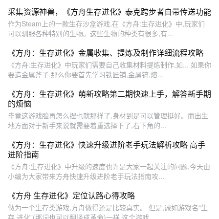
采集资源神兽，《方舟生存进化》泰克跨步者自带传送功能
作为Steam上的一款生存沙盒游戏,在《方舟:生存进化》中,玩家们
可以驯服各种特别的生物。这些生物的种类有很多,有...
《方舟：生存进化》金属收集、提炼及制作详细流程攻略
《方舟:生存进化》中玩家们需要自己收集材料提炼制作,如... 如果你
要造金属斧子.那么你要首先学习铁匠铺,金属镐,熔...
《方舟：生存进化》萌新攻略第二期快速上手，解答新手期
的烦恼
毕竟这游戏脸再怎么捏也就那样了,身材到是可以管理挺好。而出生
地方面对于新手来说就需要着重选择下了,右下角的...
《方舟：生存进化》快速升级进阶老手玩法解析攻略 高手
进阶指南
《方舟:生存进化》中升级的速度也许是大家一起关注的问题,今天由
小编为大家带来方舟快速升级进阶老手玩法指南攻...
《方舟 生存进化》定位认路心得攻略
做为一个生存类游戏,方舟做得还是比较真实。 但是,诚如游戏名“生
存 进化”(那词也可以翻译成革命)一样,这个游戏...