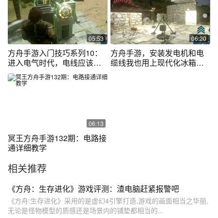
05:53
06:20
方舟手游入门技巧系列10：
方舟手游，安装发电机和电
进入电气时代，电线应该怎
缆线我也用上现代化冰箱和
么接
电灯了
06:13
冥王方舟手游132期：电路接
通详细教学
相关推荐
《方舟：生存进化》游戏评测：渣电脑赶紧报警吧
《方舟:生存进化》采用的是虚幻4引擎打造,游戏的画面相当之华丽,
无论是怪物模型的质感还是场景内的铺垫都相当的...