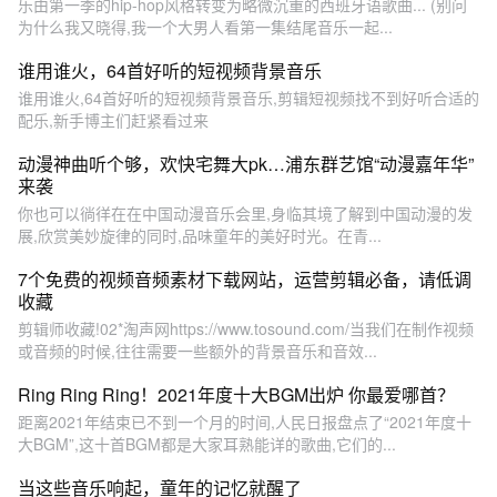
乐由第一季的hip-hop风格转变为略微沉重的西班牙语歌曲... (别问
为什么我又晓得,我一个大男人看第一集结尾音乐一起...
谁用谁火，64首好听的短视频背景音乐
谁用谁火,64首好听的短视频背景音乐,剪辑短视频找不到好听合适的
配乐,新手博主们赶紧看过来
动漫神曲听个够，欢快宅舞大pk…浦东群艺馆“动漫嘉年华”
来袭
你也可以徜徉在在中国动漫音乐会里,身临其境了解到中国动漫的发
展,欣赏美妙旋律的同时,品味童年的美好时光。在青...
7个免费的视频音频素材下载网站，运营剪辑必备，请低调
收藏
剪辑师收藏!02*淘声网https://www.tosound.com/当我们在制作视频
或音频的时候,往往需要一些额外的背景音乐和音效...
Ring Ring Ring！2021年度十大BGM出炉 你最爱哪首？
距离2021年结束已不到一个月的时间,人民日报盘点了“2021年度十
大BGM”,这十首BGM都是大家耳熟能详的歌曲,它们的...
当这些音乐响起，童年的记忆就醒了