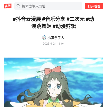
打开看看
#抖音云漫展 #音乐分享 #二次元 #动
漫跳舞姬 #动漫剪辑
小驿乐子人
2023-9-24 11:04